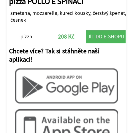
pizza POLLO E SPINACI
smetana, mozzarella, kurecí kousky, čerstvý špenát,
česnek
208 Kč
pizza
JÍT DO E-SHOPU
Chcete více? Tak si stáhněte naší
aplikaci!