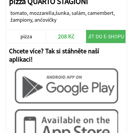
pizza QUARTO STAGIONI
tomato, mozzarella,šunka, salám, camembert,
žampiony, ančovičky
208 Kč
pizza
JÍT DO E-SHOPU
Chcete více? Tak si stáhněte naší
aplikaci!